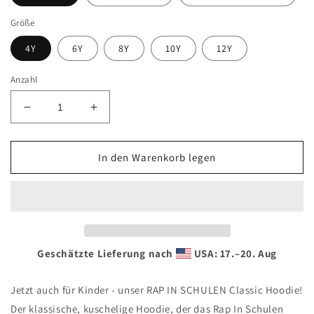
Größe
4Y
6Y
8Y
10Y
12Y
Anzahl
Verringere
Erhöhe
die
die
Menge
Menge
für
für
In den Warenkorb legen
Rap
Rap
In
In
Schulen
Schulen
Hoodie
Hoodie
für
für
Kinder
Kinder
Geschätzte Lieferung nach
USA: 17.⁠–20. Aug
Jetzt auch für Kinder - unser RAP IN SCHULEN Classic Hoodie!
Der klassische, kuschelige Hoodie, der das Rap In Schulen