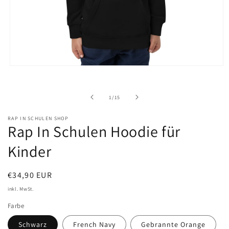
Medien
1
in
Modal
von
1
/
15
öffnen
RAP IN SCHULEN SHOP
Rap In Schulen Hoodie für
Kinder
Normaler
€34,90 EUR
Preis
inkl. MwSt.
Farbe
Schwarz
French Navy
Gebrannte Orange