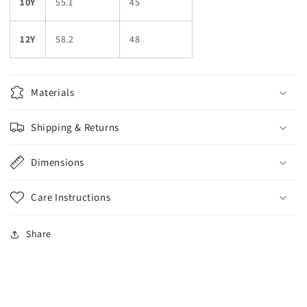
10Y
55.1
45
12Y
58.2
48
Materials
Shipping & Returns
Dimensions
Care Instructions
Share