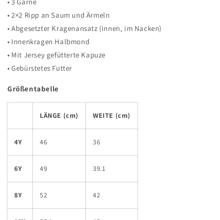
• 3 Garne
• 2×2 Ripp an Saum und Ärmeln
• Abgesetzter Kragenansatz (innen, im Nacken)
• Innenkragen Halbmond
• Mit Jersey gefütterte Kapuze
• Gebürstetes Futter
Größentabelle
LÄNGE (cm)
WEITE (cm)
4Y
46
36
6Y
49
39.1
8Y
52
42