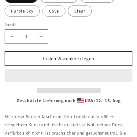
Purple Sky
Cove
Clear
Anzahl
Verringere
Erhöhe
die
die
Menge
Menge
für
für
In den Warenkorb legen
Wasserflasche
Wasserflasche
mit
mit
umklappbarem
umklappbarem
Trinkhalm
Trinkhalm
Geschätzte Lieferung nach
USA: 12.⁠–15. Aug
Mit dieser Wasserflasche mit Flip-Trinkhalm aus 50 %
recyceltem Kunststoff löscht du stets stilvoll deinen Durst.
Verfärbt sich nicht, ist bruchsicher und geruchsneutral. Sie