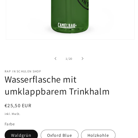
Medien
1
in
Modal
von
1
/
20
öffnen
RAP IN SCHULEN SHOP
Wasserflasche mit
umklappbarem Trinkhalm
Normaler
€25,50 EUR
Preis
inkl. MwSt.
Farbe
Waldgrün
Oxford Blue
Holzkohle